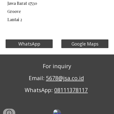
Jawa Barat 17530
​Groove
Lantai 2
WhatsApp
Google Maps
F
or inquiry
Email:
5678@jsa.co.id
WhatsApp:
08111378117