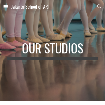
Jakarta School of ART
Skip to main content
Skip to navigation
OUR STUDIOS